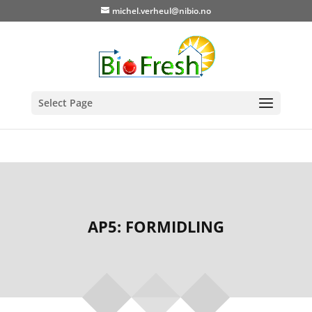
michel.verheul@nibio.no
Select Page
AP5: FORMIDLING