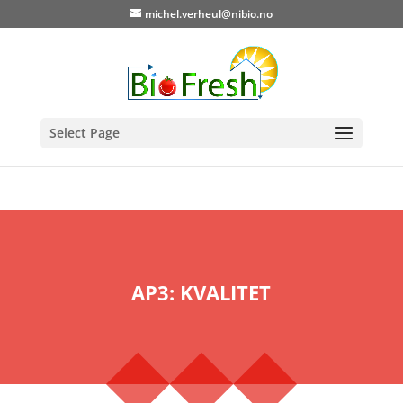
michel.verheul@nibio.no
Select Page
AP3: KVALITET