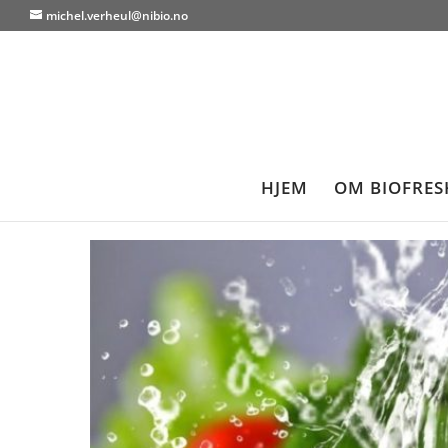
michel.verheul@nibio.no
HJEM
OM BIOFRES