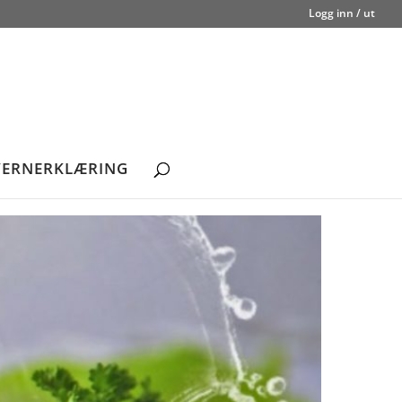
Logg inn / ut
VERNERKLÆRING