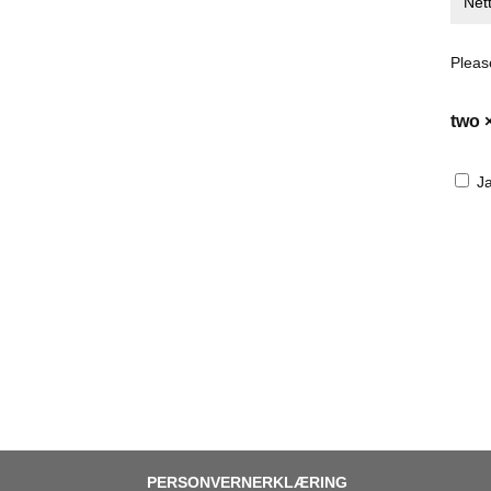
Pleas
two 
Ja
PERSONVERNERKLÆRING