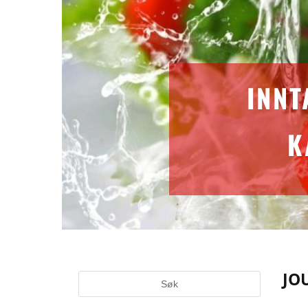
INNT
K
JO