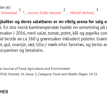
ter (e):
1
2
3
 Slimestad
*
,
Jorunn Sofie Hansen
,
Michel Verheul
jkaféer og deres salatbarer er en viktig arena for salg 
r.
En stor norsk kantineoperatør hadde en omsetning på 
nsaker i 2016, med salat, tomat, potet, kål og paprika som
id består av ca 260 g grønnsaker inkludert poteter. Grøn
n, gul, oransje, rød, lilla / mørk eller farveløs, og besto 
ocyaniner og betalains.
al: Journal of Food, Agriculture and Environment
2018, Volume: 16, Issue: 2, Category: Food and Health, Pages: 14-21
 MER